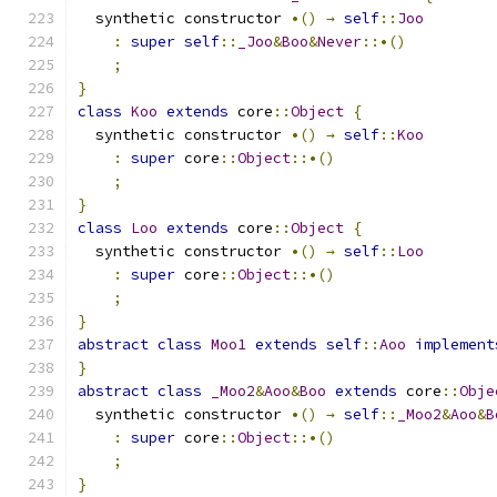
  synthetic constructor 
•()
→
self
::
Joo
:
super
self
::
_Joo
&
Boo
&
Never
::•()
;
}
class
Koo
extends
 core
::
Object
{
  synthetic constructor 
•()
→
self
::
Koo
:
super
 core
::
Object
::•()
;
}
class
Loo
extends
 core
::
Object
{
  synthetic constructor 
•()
→
self
::
Loo
:
super
 core
::
Object
::•()
;
}
abstract
class
Moo1
extends
self
::
Aoo
implement
}
abstract
class
_Moo2
&
Aoo
&
Boo
extends
 core
::
Obje
  synthetic constructor 
•()
→
self
::
_Moo2
&
Aoo
&
B
:
super
 core
::
Object
::•()
;
}