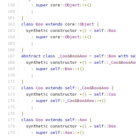
:
super
 core
::
Object
::•()
;
}
class
Boo
extends
 core
::
Object
{
  synthetic constructor 
•()
→
self
::
Boo
:
super
 core
::
Object
::•()
;
}
abstract
class
_Coo
&
Boo
&
Aoo
=
self
::
Boo
with
se
  synthetic constructor 
•()
→
self
::
_Coo
&
Boo
&
Ao
:
super
self
::
Boo
::•()
;
}
class
Coo
extends
self
::
_Coo
&
Boo
&
Aoo
{
  synthetic constructor 
•()
→
self
::
Coo
:
super
self
::
_Coo
&
Boo
&
Aoo
::•()
;
}
class
Doo
extends
self
::
Aoo
{
  synthetic constructor 
•()
→
self
::
Doo
:
super
self
::
Aoo
::•()