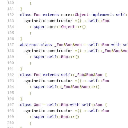
;
}
class
Eoo
extends
 core
::
Object
implements
self
:
  synthetic constructor 
•()
→
self
::
Eoo
:
super
 core
::
Object
::•()
;
}
abstract
class
_Foo
&
Boo
&
Aoo
=
self
::
Boo
with
se
  synthetic constructor 
•()
→
self
::
_Foo
&
Boo
&
Ao
:
super
self
::
Boo
::•()
;
}
class
Foo
extends
self
::
_Foo
&
Boo
&
Aoo
{
  synthetic constructor 
•()
→
self
::
Foo
:
super
self
::
_Foo
&
Boo
&
Aoo
::•()
;
}
class
Goo
=
self
::
Boo
with
self
::
Aoo
{
  synthetic constructor 
•()
→
self
::
Goo
:
super
self
::
Boo
::•()
;