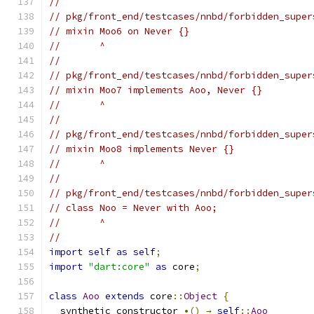
//
// pkg/front_end/testcases/nnbd/forbidden_super
// mixin Moo6 on Never {}
//       ^
//
// pkg/front_end/testcases/nnbd/forbidden_super
// mixin Moo7 implements Aoo, Never {}
//       ^
//
// pkg/front_end/testcases/nnbd/forbidden_super
// mixin Moo8 implements Never {}
//       ^
//
// pkg/front_end/testcases/nnbd/forbidden_super
// class Noo = Never with Aoo;
//       ^
//
import
self
as
self
;
import
"dart:core"
as
 core
;
class
Aoo
extends
 core
::
Object
{
  synthetic constructor 
•()
→
self
::
Aoo