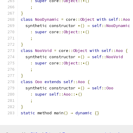
:
super
 core
::
Object
::•()
;
}
class
NooDynamic
=
 core
::
Object
with
self
::
Aoo
  synthetic constructor 
•()
→
self
::
NooDynamic
:
super
 core
::
Object
::•()
;
}
class
NooVoid
=
 core
::
Object
with
self
::
Aoo
{
  synthetic constructor 
•()
→
self
::
NooVoid
:
super
 core
::
Object
::•()
;
}
class
Ooo
extends
self
::
Aoo
{
  synthetic constructor 
•()
→
self
::
Ooo
:
super
self
::
Aoo
::•()
;
}
static
 method main
()
→
dynamic
{}