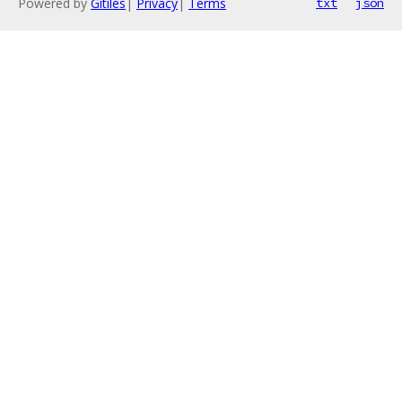
Powered by
Gitiles
|
Privacy
|
Terms
txt
json