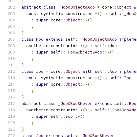
}
abstract
class
_Hoo
&
Object
&
Aoo
=
 core
::
Object
w
const
 synthetic constructor 
•()
→
self
::
_Hoo
&
:
super
 core
::
Object
::•()
;
}
class
Hoo
extends
self
::
_Hoo
&
Object
&
Aoo
impleme
  synthetic constructor 
•()
→
self
::
Hoo
:
super
self
::
_Hoo
&
Object
&
Aoo
::•()
;
}
class
Ioo
=
 core
::
Object
with
self
::
Aoo
impleme
const
 synthetic constructor 
•()
→
self
::
Ioo
:
super
 core
::
Object
::•()
;
}
abstract
class
_Joo
&
Boo
&
Never
extends
self
::
Boo
  synthetic constructor 
•()
→
self
::
_Joo
&
Boo
&
Ne
:
super
self
::
Boo
::•()
;
}
class
Joo
extends
self
::
_Joo
&
Boo
&
Never
{