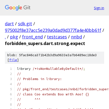
Sign in
dart
/
sdk.git
/
975002f8e37acc5e239a0dad9d377fa4e40bb61f
/
.
/
pkg
/
front_end
/
testcases
/
nnbd
/
forbidden_supers.dart.strong.expect
blob: 5fac846ca371b42b3d9a9633e3a7b6489ec18de3
[
file
]
library 
/*isNonNullableByDefault*/
;
//
// Problems in library:
//
// pkg/front_end/testcases/nnbd/forbidden_super
// class Coo extends Boo with Aoo? {}
//       ^^^
//