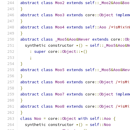
abstract
class
Moo2
extends
self
::
_Moo2
&
Aoo
&
Boo
}
abstract
class
Moo3
extends
 core
::
Object
implem
}
abstract
class
Moo4
extends
self
::
Aoo
/*isMixin
}
abstract
class
_Moo5
&
Aoo
&
Never
extends
 core
::
Ob
  synthetic constructor 
•()
→
self
::
_Moo5
&
Aoo
&
N
:
super
 core
::
Object
::•()
;
}
abstract
class
Moo5
extends
self
::
_Moo5
&
Aoo
&
Nev
}
abstract
class
Moo6
extends
 core
::
Object
/*isMi
}
abstract
class
Moo7
extends
 core
::
Object
implem
}
abstract
class
Moo8
extends
 core
::
Object
/*isMi
}
class
Noo
=
 core
::
Object
with
self
::
Aoo
{
  synthetic constructor 
•()
→
self
::
Noo