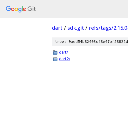
dart
/
sdk.git
/
refs/tags/2.15.0
tree: 9aed54b82403cf8e47bf58822d
dart/
dart2/