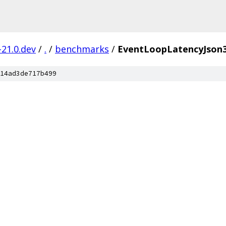
-21.0.dev
/
.
/
benchmarks
/
EventLoopLatencyJson
14ad3de717b499