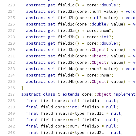
abstract
get
 field1c
()
→
 core
::
double
?;
abstract
set
 field2a
(
core
::
num
?
 value
)
→
void
abstract
set
 field2b
(
core
::
int
?
 value
)
→
void
abstract
set
 field2c
(
core
::
double
?
 value
)
→
v
abstract
get
 field3a
()
→
 core
::
num
?;
abstract
get
 field3b
()
→
 core
::
int
?;
abstract
get
 field3c
()
→
 core
::
double
?;
abstract
set
 field3a
(
core
::
Object
?
 value
)
→
v
abstract
set
 field3b
(
core
::
Object
?
 value
)
→
v
abstract
set
 field3c
(
core
::
Object
?
 value
)
→
v
abstract
set
 field4a
(
core
::
num
?
 value
)
→
void
abstract
get
 field4b
()
→
 core
::
num
?;
abstract
set
 field4b
(
core
::
Object
?
 value
)
→
v
}
abstract
class
 C 
extends
 core
::
Object
implement
final
 field core
::
int
?
 field1a 
=
null
;
final
 field core
::
int
?
 field1b 
=
null
;
final
 field invalid
-
type field1c 
=
null
;
final
 field core
::
num
?
 field2a 
=
null
;
final
 field core
::
num
?
 field2b 
=
null
;
final
 field invalid
-
type field2c 
=
null
;