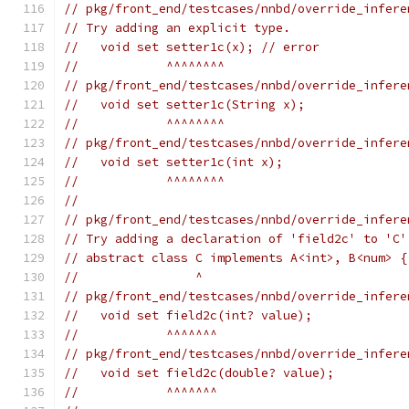
// pkg/front_end/testcases/nnbd/override_infere
// Try adding an explicit type.
//   void set setter1c(x); // error
//            ^^^^^^^^
// pkg/front_end/testcases/nnbd/override_infere
//   void set setter1c(String x);
//            ^^^^^^^^
// pkg/front_end/testcases/nnbd/override_infere
//   void set setter1c(int x);
//            ^^^^^^^^
//
// pkg/front_end/testcases/nnbd/override_infere
// Try adding a declaration of 'field2c' to 'C'
// abstract class C implements A<int>, B<num> {
//                ^
// pkg/front_end/testcases/nnbd/override_infere
//   void set field2c(int? value);
//            ^^^^^^^
// pkg/front_end/testcases/nnbd/override_infere
//   void set field2c(double? value);
//            ^^^^^^^