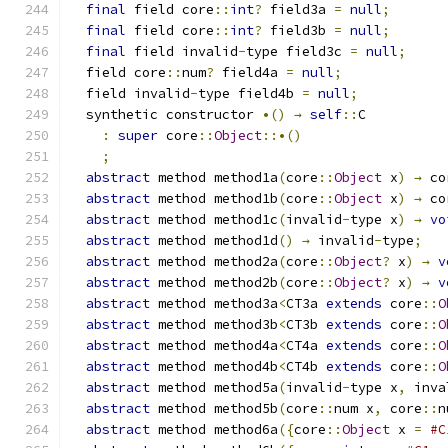
final
 field core
::
int
?
 field3a 
=
null
;
final
 field core
::
int
?
 field3b 
=
null
;
final
 field invalid
-
type field3c 
=
null
;
  field core
::
num
?
 field4a 
=
null
;
  field invalid
-
type field4b 
=
null
;
  synthetic constructor 
•()
→
self
::
C
:
super
 core
::
Object
::•()
;
abstract
 method method1a
(
core
::
Object
 x
)
→
 co
abstract
 method method1b
(
core
::
Object
 x
)
→
 co
abstract
 method method1c
(
invalid
-
type x
)
→
vo
abstract
 method method1d
()
→
 invalid
-
type
;
abstract
 method method2a
(
core
::
Object
?
 x
)
→
v
abstract
 method method2b
(
core
::
Object
?
 x
)
→
v
abstract
 method method3a
<
CT3a 
extends
 core
::
O
abstract
 method method3b
<
CT3b 
extends
 core
::
O
abstract
 method method4a
<
CT4a 
extends
 core
::
O
abstract
 method method4b
<
CT4b 
extends
 core
::
O
abstract
 method method5a
(
invalid
-
type x
,
 inva
abstract
 method method5b
(
core
::
num x
,
 core
::
n
abstract
 method method6a
({
core
::
Object
 x 
=
#C