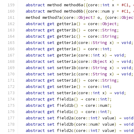
abstract
 method method6a
({
core
::
int
 x 
=
#C1, 
abstract
 method method6b
({
core
::
num y 
=
#C1, 
  method method7a
(
core
::
Object
?
 o
,
{
core
::
Objec
abstract
get
 getter1a
()
→
 core
::
Object
;
abstract
get
 getter1b
()
→
 core
::
String
;
abstract
get
 getter1c
()
→
 core
::
String
;
abstract
set
 getter1d
(
core
::
String
 x
)
→
void
;
abstract
get
 getter1e
()
→
 core
::
int
;
abstract
set
 getter1e
(
core
::
int
 x
)
→
void
;
abstract
set
 setter1a
(
core
::
Object
 x
)
→
void
;
abstract
set
 setter1b
(
core
::
String
 x
)
→
void
;
abstract
set
 setter1c
(
core
::
String
 x
)
→
void
;
abstract
get
 setter1d
()
→
 core
::
String
;
abstract
get
 setter1e
()
→
 core
::
int
;
abstract
set
 setter1e
(
core
::
int
 x
)
→
void
;
abstract
get
 field1a
()
→
 core
::
int
?;
abstract
get
 field1b
()
→
 core
::
num
?;
abstract
get
 field1c
()
→
 core
::
int
?;
abstract
set
 field2a
(
core
::
int
?
 value
)
→
void
abstract
set
 field2b
(
core
::
num
?
 value
)
→
void
abstract
set
 field2c
(
core
::
int
?
 value
)
→
void