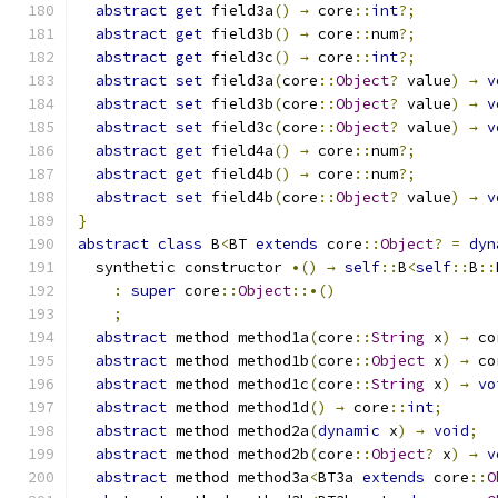
abstract
get
 field3a
()
→
 core
::
int
?;
abstract
get
 field3b
()
→
 core
::
num
?;
abstract
get
 field3c
()
→
 core
::
int
?;
abstract
set
 field3a
(
core
::
Object
?
 value
)
→
v
abstract
set
 field3b
(
core
::
Object
?
 value
)
→
v
abstract
set
 field3c
(
core
::
Object
?
 value
)
→
v
abstract
get
 field4a
()
→
 core
::
num
?;
abstract
get
 field4b
()
→
 core
::
num
?;
abstract
set
 field4b
(
core
::
Object
?
 value
)
→
v
}
abstract
class
 B
<
BT 
extends
 core
::
Object
?
=
dyn
  synthetic constructor 
•()
→
self
::
B
<
self
::
B
::
:
super
 core
::
Object
::•()
;
abstract
 method method1a
(
core
::
String
 x
)
→
 co
abstract
 method method1b
(
core
::
Object
 x
)
→
 co
abstract
 method method1c
(
core
::
String
 x
)
→
vo
abstract
 method method1d
()
→
 core
::
int
;
abstract
 method method2a
(
dynamic
 x
)
→
void
;
abstract
 method method2b
(
core
::
Object
?
 x
)
→
v
abstract
 method method3a
<
BT3a 
extends
 core
::
O