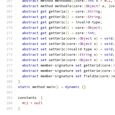
abstract
 method method6b
({
core
::
int
 x 
=
#C1, 
abstract
 method method7a
(
core
::
Object
?
 o
,
{
co
abstract
get
 getter1a
()
→
 core
::
String
;
abstract
get
 getter1b
()
→
 core
::
String
;
abstract
get
 getter1c
()
→
 invalid
-
type
;
abstract
get
 getter1d
()
→
 core
::
Object
;
abstract
get
 getter1e
()
→
 core
::
int
;
abstract
set
 setter1a
(
core
::
Object
 x
)
→
void
;
abstract
set
 setter1b
(
core
::
Object
 x
)
→
void
;
abstract
set
 setter1c
(
invalid
-
type x
)
→
void
;
abstract
set
 setter1d
(
core
::
String
 x
)
→
void
;
abstract
set
 setter1e
(
core
::
Object
 x
)
→
void
;
abstract
 member
-
signature 
set
 getter1d
(
core
::
abstract
 member
-
signature 
set
 getter1e
(
core
::
abstract
 member
-
signature 
set
 field2a
(
core
::
n
}
static
 method main
()
→
dynamic
{}
constants  
{
#C1 = null
}