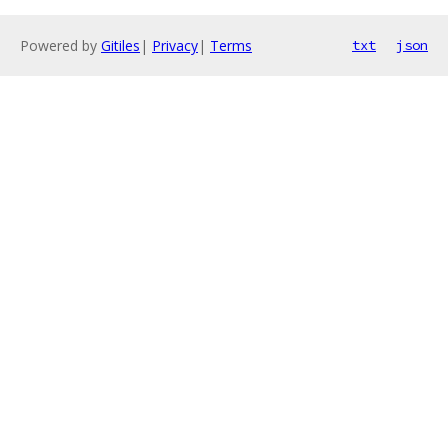
Powered by
Gitiles
|
Privacy
|
Terms
txt
json