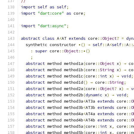
//
import
self
as
self
;
import
"dart:core"
as
 core
;
import
"dart:async"
;
abstract
class
 A
<
AT 
extends
 core
::
Object
?
=
dyn
  synthetic constructor 
•()
→
self
::
A
<
self
::
A
::
:
super
 core
::
Object
::•()
;
abstract
 method method1a
(
core
::
Object
 x
)
→
 co
abstract
 method method1b
(
core
::
String
 x
)
→
 co
abstract
 method method1c
(
core
::
int
 x
)
→
void
;
abstract
 method method1d
()
→
 core
::
String
;
abstract
 method method2a
(
core
::
Object
?
 x
)
→
v
abstract
 method method2b
(
dynamic
 x
)
→
void
;
abstract
 method method3a
<
AT3a 
extends
 core
::
O
abstract
 method method3b
<
AT3b 
extends
 core
::
O
abstract
 method method4a
<
AT4a 
extends
 core
::
O
abstract
 method method4b
<
AT4b 
extends
 core
::
O
abstract
 method method5a
(
core
::
int
 x
,
 core
::
n
abstract
 method method5b
(
core
::
int
 x
,
 core
::
n