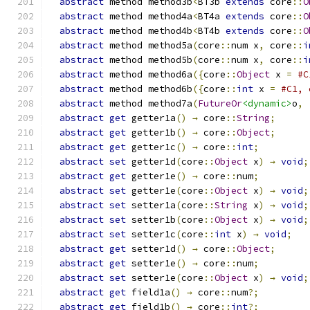
abstract
 method method3b
<
BT3b 
extends
 core
::
O
abstract
 method method4a
<
BT4a 
extends
 core
::
O
abstract
 method method4b
<
BT4b 
extends
 core
::
O
abstract
 method method5a
(
core
::
num x
,
 core
::
i
abstract
 method method5b
(
core
::
num x
,
 core
::
i
abstract
 method method6a
({
core
::
Object
 x 
=
#C
abstract
 method method6b
({
core
::
int
 x 
=
#C1, 
abstract
 method method7a
(
FutureOr
<dynamic>
o
,
abstract
get
 getter1a
()
→
 core
::
String
;
abstract
get
 getter1b
()
→
 core
::
Object
;
abstract
get
 getter1c
()
→
 core
::
int
;
abstract
set
 getter1d
(
core
::
Object
 x
)
→
void
;
abstract
get
 getter1e
()
→
 core
::
num
;
abstract
set
 getter1e
(
core
::
Object
 x
)
→
void
;
abstract
set
 setter1a
(
core
::
String
 x
)
→
void
;
abstract
set
 setter1b
(
core
::
Object
 x
)
→
void
;
abstract
set
 setter1c
(
core
::
int
 x
)
→
void
;
abstract
get
 setter1d
()
→
 core
::
Object
;
abstract
get
 setter1e
()
→
 core
::
num
;
abstract
set
 setter1e
(
core
::
Object
 x
)
→
void
;
abstract
get
 field1a
()
→
 core
::
num
?;
abstract
get
 field1b
()
→
 core
::
int
?;