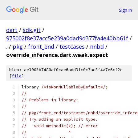
Sign in
dart
/
sdk.git
/
975002f8e37acc5e239a0dad9d377fa4e40bb61f
/
.
/
pkg
/
front_end
/
testcases
/
nnbd
/
override_inference.dart.weak.expect
blob: ae3903b7480af0cae6add31c0c7ac3f4a7e6cf2e
[
file
]
library 
/*isNonNullableByDefault*/
;
//
// Problems in library:
//
// pkg/front_end/testcases/nnbd/override_infere
// Try adding an explicit type.
//   void method1c(x); // error
//                 ^