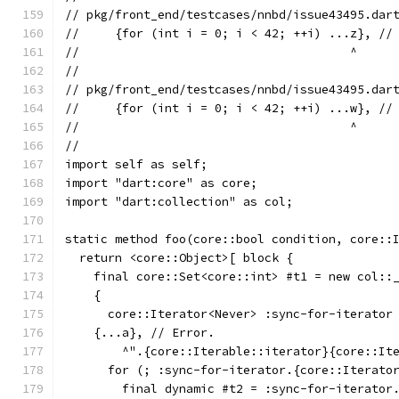
// pkg/front_end/testcases/nnbd/issue43495.dar
//     {for (int i = 0; i < 42; ++i) ...z}, //
//                                      ^
//
// pkg/front_end/testcases/nnbd/issue43495.dar
//     {for (int i = 0; i < 42; ++i) ...w}, //
//                                      ^
//
import self as self;
import "dart:core" as core;
import "dart:collection" as col;
static method foo(core::bool condition, core::
  return <core::Object>[ block {
    final core::Set<core::int> #t1 = new col::
    {
      core::Iterator<Never> :sync-for-iterator
    {...a}, // Error.
        ^".{core::Iterable::iterator}{core::It
      for (; :sync-for-iterator.{core::Iterato
        final dynamic #t2 = :sync-for-iterator