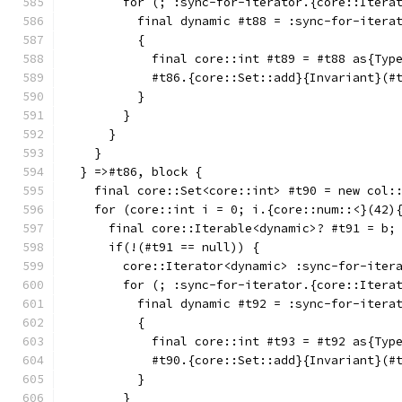
        for (; :sync-for-iterator.{core::Itera
          final dynamic #t88 = :sync-for-itera
          {
            final core::int #t89 = #t88 as{Typ
            #t86.{core::Set::add}{Invariant}(#
          }
        }
      }
    }
  } =>#t86, block {
    final core::Set<core::int> #t90 = new col:
    for (core::int i = 0; i.{core::num::<}(42)
      final core::Iterable<dynamic>? #t91 = b;
      if(!(#t91 == null)) {
        core::Iterator<dynamic> :sync-for-iter
        for (; :sync-for-iterator.{core::Itera
          final dynamic #t92 = :sync-for-itera
          {
            final core::int #t93 = #t92 as{Typ
            #t90.{core::Set::add}{Invariant}(#
          }
        }