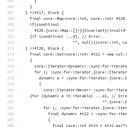
      }
    }
  } =>#t17, block {
    final core::Map<core::int, core::int> #t20
    if(condition)
      #t20.{core::Map::[]=}{Invariant}(invalid
    {if (condition) ...d}, // Error.
                       ^", null){(core::int, c
  } =>#t20, block {
    final core::Set<core::int> #t21 = new col:
    {
      core::Iterator<dynamic> :sync-for-iterat
      for (; :sync-for-iterator.{core::Iterato
        dynamic e = :sync-for-iterator.{core::
        {
          core::Iterator<Never> :sync-for-iter
    {for (dynamic e in iterable) ...a}, // Err
                                    ^".{core::
          for (; :sync-for-iterator.{core::Ite
            final dynamic #t22 = :sync-for-ite
            {
              final core::int #t23 = #t22 as{T