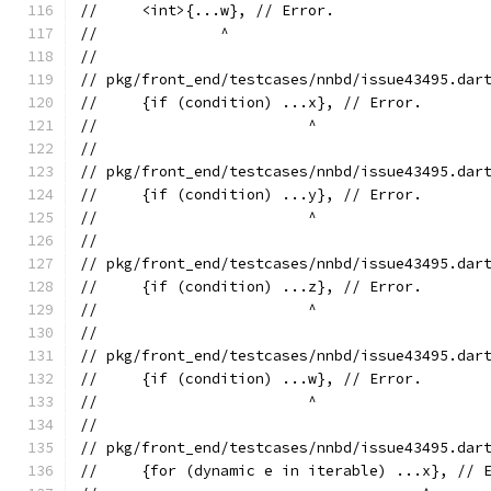
//     <int>{...w}, // Error.
//              ^
//
// pkg/front_end/testcases/nnbd/issue43495.dar
//     {if (condition) ...x}, // Error.
//                        ^
//
// pkg/front_end/testcases/nnbd/issue43495.dar
//     {if (condition) ...y}, // Error.
//                        ^
//
// pkg/front_end/testcases/nnbd/issue43495.dar
//     {if (condition) ...z}, // Error.
//                        ^
//
// pkg/front_end/testcases/nnbd/issue43495.dar
//     {if (condition) ...w}, // Error.
//                        ^
//
// pkg/front_end/testcases/nnbd/issue43495.dar
//     {for (dynamic e in iterable) ...x}, // 