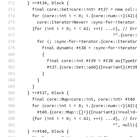
  } =>#t34, block {
    final core::Set<core::int> #t37 = new col:
    for (core::int i = 0; i.{core::num::<}(42)
      core::Iterator<Never> :sync-for-iterator
    {for (int i = 0; i < 42; ++i) ...c}, // Er
                                     ^".{core:
      for (; :sync-for-iterator.{core::Iterato
        final dynamic #t38 = :sync-for-iterato
        {
          final core::int #t39 = #t38 as{TypeE
          #t37.{core::Set::add}{Invariant}(#t3
        }
      }
    }
  } =>#t37, block {
    final core::Map<core::int, core::int> #t40
    for (core::int i = 0; i.{core::num::<}(42)
      #t40.{core::Map::[]=}{Invariant}(invalid
    {for (int i = 0; i < 42; ++i) ...d}, // Er
                                     ^", null)
  } =>#t40, block {