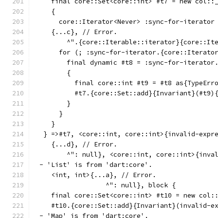
    final core::Set<core::int> #t7 = new col::
    {
      core::Iterator<Never> :sync-for-iterator
    {...c}, // Error.
        ^".{core::Iterable::iterator}{core::It
      for (; :sync-for-iterator.{core::Iterato
        final dynamic #t8 = :sync-for-iterator
        {
          final core::int #t9 = #t8 as{TypeErr
          #t7.{core::Set::add}{Invariant}(#t9)
        }
      }
    }
  } =>#t7, <core::int, core::int>{invalid-expr
    {...d}, // Error.
        ^": null}, <core::int, core::int>{inva
 - 'List' is from 'dart:core'.
    <int, int>{...a}, // Error.
                  ^": null}, block {
    final core::Set<core::int> #t10 = new col:
    #t10.{core::Set::add}{Invariant}(invalid-e
 - 'Map' is from 'dart:core'.