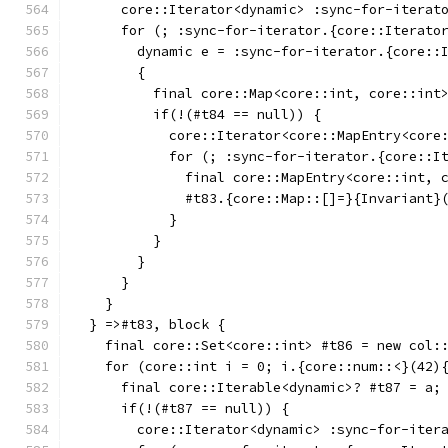
      core::Iterator<dynamic> :sync-for-iterat
      for (; :sync-for-iterator.{core::Iterato
        dynamic e = :sync-for-iterator.{core::
        {
          final core::Map<core::int, core::int
          if(!(#t84 == null)) {
            core::Iterator<core::MapEntry<core
            for (; :sync-for-iterator.{core::I
              final core::MapEntry<core::int, 
              #t83.{core::Map::[]=}{Invariant}
            }
          }
        }
      }
    }
  } =>#t83, block {
    final core::Set<core::int> #t86 = new col:
    for (core::int i = 0; i.{core::num::<}(42)
      final core::Iterable<dynamic>? #t87 = a;
      if(!(#t87 == null)) {
        core::Iterator<dynamic> :sync-for-iter