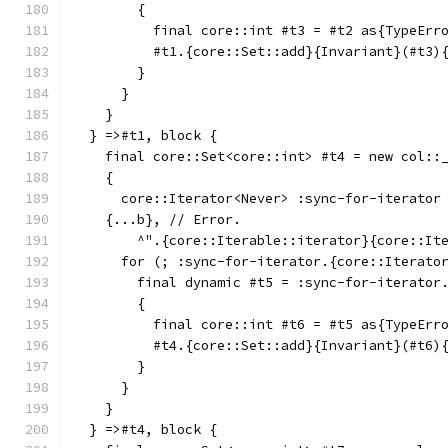
        {
          final core::int #t3 = #t2 as{TypeErr
          #t1.{core::Set::add}{Invariant}(#t3)
        }
      }
    }
  } =>#t1, block {
    final core::Set<core::int> #t4 = new col::
    {
      core::Iterator<Never> :sync-for-iterator
    {...b}, // Error.
        ^".{core::Iterable::iterator}{core::It
      for (; :sync-for-iterator.{core::Iterato
        final dynamic #t5 = :sync-for-iterator
        {
          final core::int #t6 = #t5 as{TypeErr
          #t4.{core::Set::add}{Invariant}(#t6)
        }
      }
    }
  } =>#t4, block {