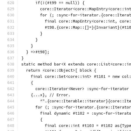
      if(!(#t99 == null)) {
        core::Iterator<core::MapEntry<core::in
        for (; :sync-for-iterator.{core::Itera
          final core::MapEntry<core::int, core
          #t98.{core::Map::[]=}{Invariant}(#t1
        }
      }
    }
  } =>#t98];
}
static method bar<X extends core::List<core::i
  return <core::Object>[ block {
    final core::Set<core::int> #t101 = new col
    {
      core::Iterator<Never> :sync-for-iterator
    {...x}, // Error.
        ^".{core::Iterable::iterator}{core::It
      for (; :sync-for-iterator.{core::Iterato
        final dynamic #t102 = :sync-for-iterat
        {
          final core::int #t103 = #t102 as{Typ