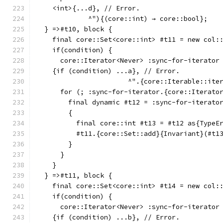
    <int>{...d}, // Error.
             ^"){(core::int) → core::bool};
  } =>#t10, block {
    final core::Set<core::int> #t11 = new col:
    if(condition) {
      core::Iterator<Never> :sync-for-iterator
    {if (condition) ...a}, // Error.
                       ^".{core::Iterable::ite
      for (; :sync-for-iterator.{core::Iterato
        final dynamic #t12 = :sync-for-iterato
        {
          final core::int #t13 = #t12 as{TypeE
          #t11.{core::Set::add}{Invariant}(#t1
        }
      }
    }
  } =>#t11, block {
    final core::Set<core::int> #t14 = new col:
    if(condition) {
      core::Iterator<Never> :sync-for-iterator
    {if (condition) ...b}, // Error.