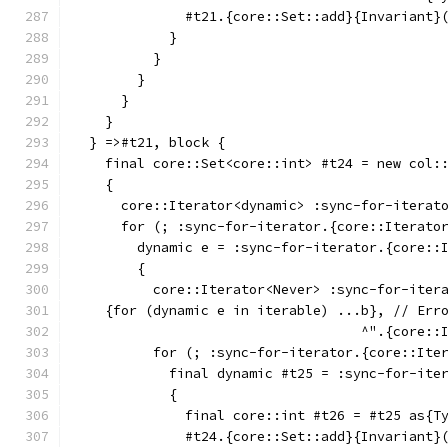
              #t21.{core::Set::add}{Invariant}
            }
          }
        }
      }
    }
  } =>#t21, block {
    final core::Set<core::int> #t24 = new col:
    {
      core::Iterator<dynamic> :sync-for-iterat
      for (; :sync-for-iterator.{core::Iterato
        dynamic e = :sync-for-iterator.{core::
        {
          core::Iterator<Never> :sync-for-iter
    {for (dynamic e in iterable) ...b}, // Err
                                    ^".{core::
          for (; :sync-for-iterator.{core::Ite
            final dynamic #t25 = :sync-for-ite
            {
              final core::int #t26 = #t25 as{T
              #t24.{core::Set::add}{Invariant}