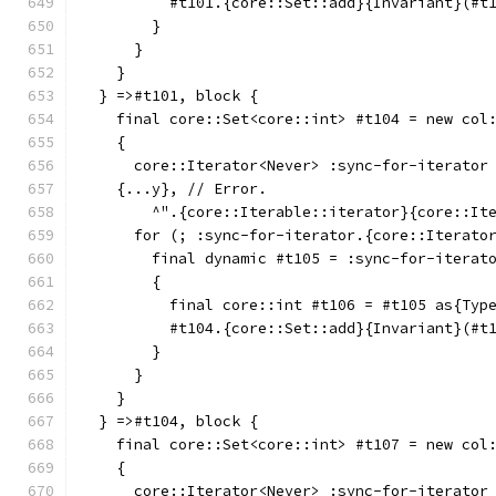
          #t101.{core::Set::add}{Invariant}(#t
        }
      }
    }
  } =>#t101, block {
    final core::Set<core::int> #t104 = new col
    {
      core::Iterator<Never> :sync-for-iterator
    {...y}, // Error.
        ^".{core::Iterable::iterator}{core::It
      for (; :sync-for-iterator.{core::Iterato
        final dynamic #t105 = :sync-for-iterat
        {
          final core::int #t106 = #t105 as{Typ
          #t104.{core::Set::add}{Invariant}(#t
        }
      }
    }
  } =>#t104, block {
    final core::Set<core::int> #t107 = new col
    {
      core::Iterator<Never> :sync-for-iterator