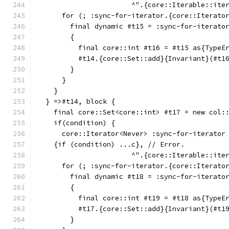
                       ^".{core::Iterable::ite
      for (; :sync-for-iterator.{core::Iterato
        final dynamic #t15 = :sync-for-iterato
        {
          final core::int #t16 = #t15 as{TypeE
          #t14.{core::Set::add}{Invariant}(#t1
        }
      }
    }
  } =>#t14, block {
    final core::Set<core::int> #t17 = new col:
    if(condition) {
      core::Iterator<Never> :sync-for-iterator
    {if (condition) ...c}, // Error.
                       ^".{core::Iterable::ite
      for (; :sync-for-iterator.{core::Iterato
        final dynamic #t18 = :sync-for-iterato
        {
          final core::int #t19 = #t18 as{TypeE
          #t17.{core::Set::add}{Invariant}(#t1
        }