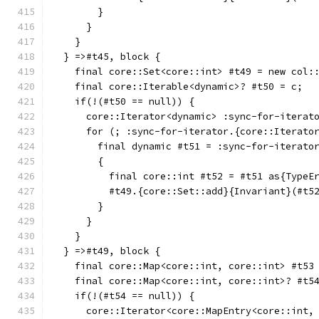
        }
      }
    }
  } =>#t45, block {
    final core::Set<core::int> #t49 = new col:
    final core::Iterable<dynamic>? #t50 = c;
    if(!(#t50 == null)) {
      core::Iterator<dynamic> :sync-for-iterat
      for (; :sync-for-iterator.{core::Iterato
        final dynamic #t51 = :sync-for-iterato
        {
          final core::int #t52 = #t51 as{TypeE
          #t49.{core::Set::add}{Invariant}(#t5
        }
      }
    }
  } =>#t49, block {
    final core::Map<core::int, core::int> #t53
    final core::Map<core::int, core::int>? #t5
    if(!(#t54 == null)) {
      core::Iterator<core::MapEntry<core::int,