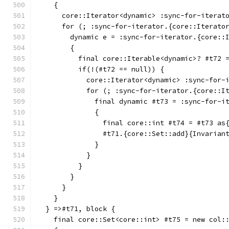
    {
      core::Iterator<dynamic> :sync-for-iterat
      for (; :sync-for-iterator.{core::Iterato
        dynamic e = :sync-for-iterator.{core::
        {
          final core::Iterable<dynamic>? #t72 
          if(!(#t72 == null)) {
            core::Iterator<dynamic> :sync-for-
            for (; :sync-for-iterator.{core::I
              final dynamic #t73 = :sync-for-i
              {
                final core::int #t74 = #t73 as
                #t71.{core::Set::add}{Invarian
              }
            }
          }
        }
      }
    }
  } =>#t71, block {
    final core::Set<core::int> #t75 = new col: