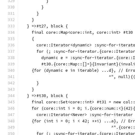
          }
        }
      }
    }
  } =>#t27, block {
    final core::Map<core::int, core::int> #t30
    {
      core::Iterator<dynamic> :sync-for-iterat
      for (; :sync-for-iterator.{core::Iterato
        dynamic e = :sync-for-iterator.{core::
        #t30.{core::Map::[]=}{Invariant}(inval
    {for (dynamic e in iterable) ...d}, // Err
                                    ^", null){
      }
    }
  } =>#t30, block {
    final core::Set<core::int> #t31 = new col:
    for (core::int i = 0; i.{core::num::<}(42)
      core::Iterator<Never> :sync-for-iterator
    {for (int i = 0; i < 42; ++i) ...a}, // Er
                                     ^".{core:
      for (; :sync-for-iterator.{core::Iterato