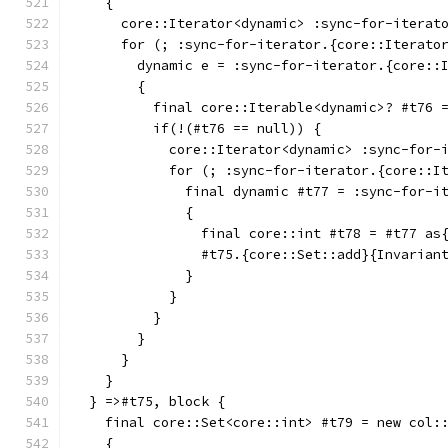
    {
      core::Iterator<dynamic> :sync-for-iterat
      for (; :sync-for-iterator.{core::Iterato
        dynamic e = :sync-for-iterator.{core::
        {
          final core::Iterable<dynamic>? #t76 
          if(!(#t76 == null)) {
            core::Iterator<dynamic> :sync-for-
            for (; :sync-for-iterator.{core::I
              final dynamic #t77 = :sync-for-i
              {
                final core::int #t78 = #t77 as
                #t75.{core::Set::add}{Invarian
              }
            }
          }
        }
      }
    }
  } =>#t75, block {
    final core::Set<core::int> #t79 = new col:
    {