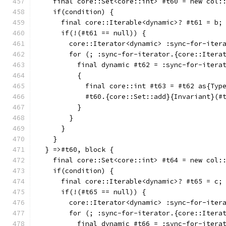
    final core::Set<core::int> #t60 = new col:
    if(condition) {
      final core::Iterable<dynamic>? #t61 = b;
      if(!(#t61 == null)) {
        core::Iterator<dynamic> :sync-for-iter
        for (; :sync-for-iterator.{core::Itera
          final dynamic #t62 = :sync-for-itera
          {
            final core::int #t63 = #t62 as{Typ
            #t60.{core::Set::add}{Invariant}(#
          }
        }
      }
    }
  } =>#t60, block {
    final core::Set<core::int> #t64 = new col:
    if(condition) {
      final core::Iterable<dynamic>? #t65 = c;
      if(!(#t65 == null)) {
        core::Iterator<dynamic> :sync-for-iter
        for (; :sync-for-iterator.{core::Itera
          final dynamic #t66 = :sync-for-itera