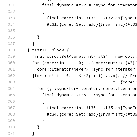
        final dynamic #t32 = :sync-for-iterato
        {
          final core::int #t33 = #t32 as{TypeE
          #t31.{core::Set::add}{Invariant}(#t3
        }
      }
    }
  } =>#t31, block {
    final core::Set<core::int> #t34 = new col:
    for (core::int i = 0; i.{core::num::<}(42)
      core::Iterator<Never> :sync-for-iterator
    {for (int i = 0; i < 42; ++i) ...b}, // Er
                                     ^".{core:
      for (; :sync-for-iterator.{core::Iterato
        final dynamic #t35 = :sync-for-iterato
        {
          final core::int #t36 = #t35 as{TypeE
          #t34.{core::Set::add}{Invariant}(#t3
        }
      }
    }