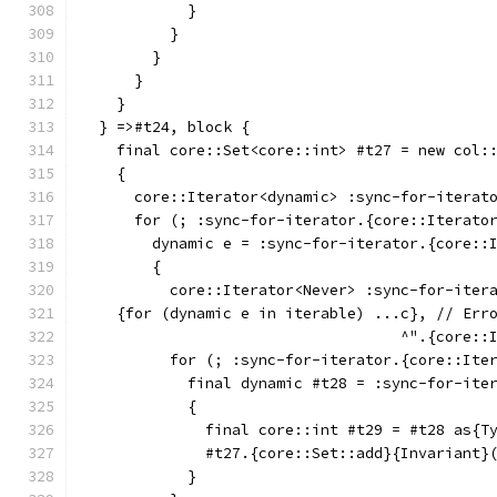
            }
          }
        }
      }
    }
  } =>#t24, block {
    final core::Set<core::int> #t27 = new col:
    {
      core::Iterator<dynamic> :sync-for-iterat
      for (; :sync-for-iterator.{core::Iterato
        dynamic e = :sync-for-iterator.{core::
        {
          core::Iterator<Never> :sync-for-iter
    {for (dynamic e in iterable) ...c}, // Err
                                    ^".{core::
          for (; :sync-for-iterator.{core::Ite
            final dynamic #t28 = :sync-for-ite
            {
              final core::int #t29 = #t28 as{T
              #t27.{core::Set::add}{Invariant}
            }