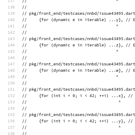
//                                     ^
//
// pkg/front_end/testcases/nnbd/issue43495.dar
//     {for (dynamic e in iterable) ...y}, // 
//                                     ^
//
// pkg/front_end/testcases/nnbd/issue43495.dar
//     {for (dynamic e in iterable) ...z}, // 
//                                     ^
//
// pkg/front_end/testcases/nnbd/issue43495.dar
//     {for (dynamic e in iterable) ...w}, // 
//                                     ^
//
// pkg/front_end/testcases/nnbd/issue43495.dar
//     {for (int i = 0; i < 42; ++i) ...x}, //
//                                      ^
//
// pkg/front_end/testcases/nnbd/issue43495.dar
//     {for (int i = 0; i < 42; ++i) ...y}, //
//                                      ^
//