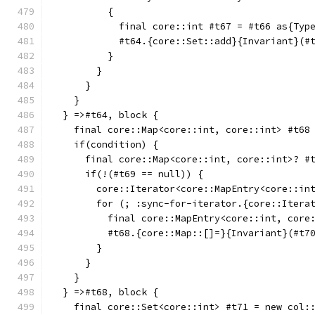
          {
            final core::int #t67 = #t66 as{Typ
            #t64.{core::Set::add}{Invariant}(#
          }
        }
      }
    }
  } =>#t64, block {
    final core::Map<core::int, core::int> #t68
    if(condition) {
      final core::Map<core::int, core::int>? #
      if(!(#t69 == null)) {
        core::Iterator<core::MapEntry<core::in
        for (; :sync-for-iterator.{core::Itera
          final core::MapEntry<core::int, core
          #t68.{core::Map::[]=}{Invariant}(#t7
        }
      }
    }
  } =>#t68, block {
    final core::Set<core::int> #t71 = new col: