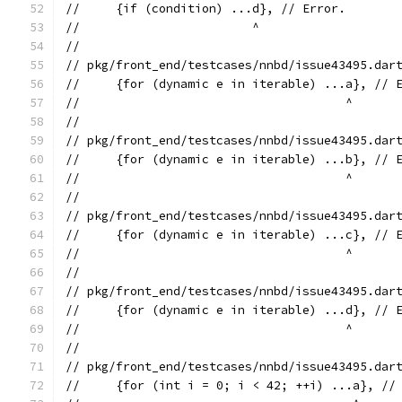
//     {if (condition) ...d}, // Error.
//                        ^
//
// pkg/front_end/testcases/nnbd/issue43495.dar
//     {for (dynamic e in iterable) ...a}, // 
//                                     ^
//
// pkg/front_end/testcases/nnbd/issue43495.dar
//     {for (dynamic e in iterable) ...b}, // 
//                                     ^
//
// pkg/front_end/testcases/nnbd/issue43495.dar
//     {for (dynamic e in iterable) ...c}, // 
//                                     ^
//
// pkg/front_end/testcases/nnbd/issue43495.dar
//     {for (dynamic e in iterable) ...d}, // 
//                                     ^
//
// pkg/front_end/testcases/nnbd/issue43495.dar
//     {for (int i = 0; i < 42; ++i) ...a}, //