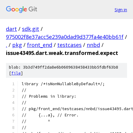
Sign in
dart
/
sdk.git
/
975002f8e37acc5e239a0dad9d377fa4e40bb61f
/
.
/
pkg
/
front_end
/
testcases
/
nnbd
/
issue43495.dart.weak.transformed.expect
blob: 3b3d749ff2da8e6b0609638458433bb5fdbf63b8
[
file
]
library /*isNonNullableByDefault*/;
//
// Problems in library:
//
// pkg/front_end/testcases/nnbd/issue43495.dar
//     {...a}, // Error.
//         ^
//