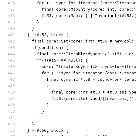
      for (; :sync-for-iterator.{core::Iterato
        final core::MapEntry<core::int, core::
        #t53.{core::Map::[]=}{Invariant}(#t55.
      }
    }
  } =>#t53, block {
    final core::Set<core::int> #t56 = new col:
    if(condition) {
      final core::Iterable<dynamic>? #t57 = a;
      if(!(#t57 == null)) {
        core::Iterator<dynamic> :sync-for-iter
        for (; :sync-for-iterator.{core::Itera
          final dynamic #t58 = :sync-for-itera
          {
            final core::int #t59 = #t58 as{Typ
            #t56.{core::Set::add}{Invariant}(#
          }
        }
      }
    }
  } =>#t56, block {