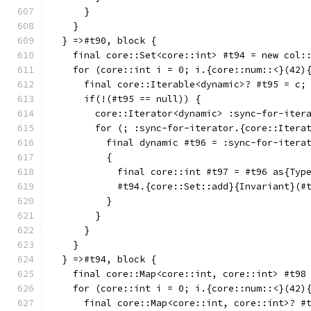
      }
    }
  } =>#t90, block {
    final core::Set<core::int> #t94 = new col:
    for (core::int i = 0; i.{core::num::<}(42)
      final core::Iterable<dynamic>? #t95 = c;
      if(!(#t95 == null)) {
        core::Iterator<dynamic> :sync-for-iter
        for (; :sync-for-iterator.{core::Itera
          final dynamic #t96 = :sync-for-itera
          {
            final core::int #t97 = #t96 as{Typ
            #t94.{core::Set::add}{Invariant}(#
          }
        }
      }
    }
  } =>#t94, block {
    final core::Map<core::int, core::int> #t98
    for (core::int i = 0; i.{core::num::<}(42)
      final core::Map<core::int, core::int>? #