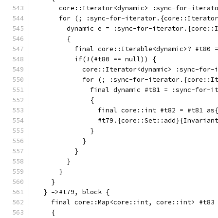
      core::Iterator<dynamic> :sync-for-iterat
      for (; :sync-for-iterator.{core::Iterato
        dynamic e = :sync-for-iterator.{core::
        {
          final core::Iterable<dynamic>? #t80 
          if(!(#t80 == null)) {
            core::Iterator<dynamic> :sync-for-
            for (; :sync-for-iterator.{core::I
              final dynamic #t81 = :sync-for-i
              {
                final core::int #t82 = #t81 as
                #t79.{core::Set::add}{Invarian
              }
            }
          }
        }
      }
    }
  } =>#t79, block {
    final core::Map<core::int, core::int> #t83
    {