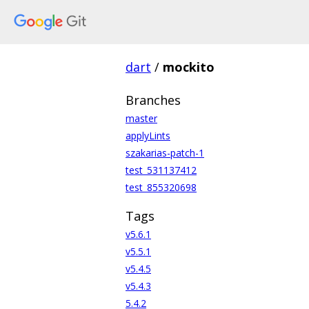
dart
/
mockito
Branches
master
applyLints
szakarias-patch-1
test_531137412
test_855320698
Tags
v5.6.1
v5.5.1
v5.4.5
v5.4.3
5.4.2