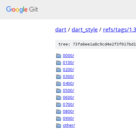
dart
/
dart_style
/
refs/tags/1.3
tree: 73fa6ee1a8c9cd4e2f3f017bd1
0000/
0100/
0200/
0300/
0400/
0500/
0600/
0700/
0800/
0900/
other/