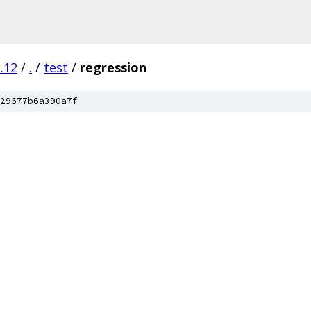
.12
/
.
/
test
/
regression
29677b6a390a7f